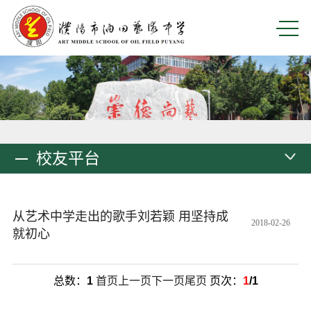
校友平台
从艺术中学走出的歌手刘若颖 用坚持成
2018-02-26
就初心
总数：
1
首页
上一页
下一页
尾页
页次：
1
/1