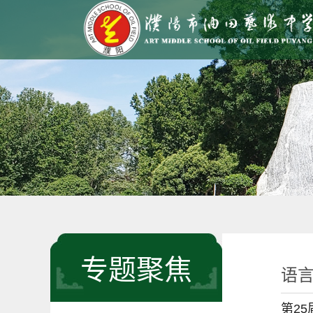
专题聚焦
语
第2