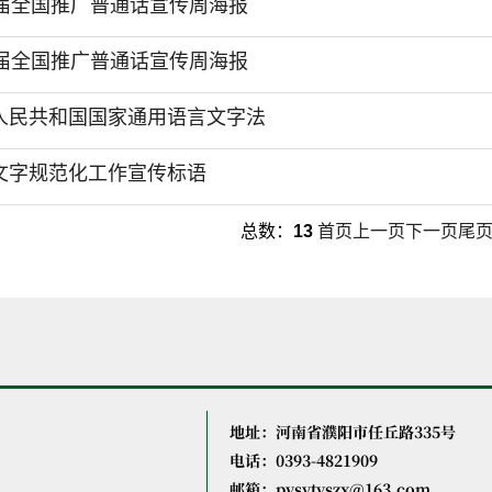
8届全国推广普通话宣传周海报
9届全国推广普通话宣传周海报
人民共和国国家通用语言文字法
文字规范化工作宣传标语
总数：
13
首页
上一页
下一页
尾
地址：河南省濮阳市任丘路335号
电话：0393-4821909
邮箱：pysytyszx@163.com